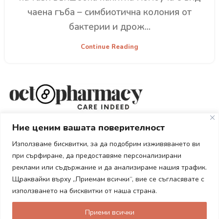
чаена гъба – симбиотична колония от
бактерии и дрож...
Continue Reading
Вашата здравословна аптека
Ние ценим вашата поверителност
гр. Пловдив ул."Братя Шкорпил" 15
Използваме бисквитки, за да подобрим изживяването ви
Тел: 0876 714651
при сърфиране, да предоставяме персонализирани
Е-mail: sales@octopharmacy.com
реклами или съдържание и да анализираме нашия трафик.
Щраквайки върху „Приемам всички“, вие се съгласявате с
Услуги
използването на бисквитки от наша страна.
Информация
Приеми всички