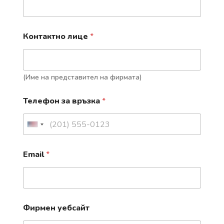
Контактно лице
*
(Име на представител на фирмата)
Телефон за връзка
*
U
n
Email
*
i
t
e
н
и
d
Фирмен уебсайт
а
л
S
ш
и