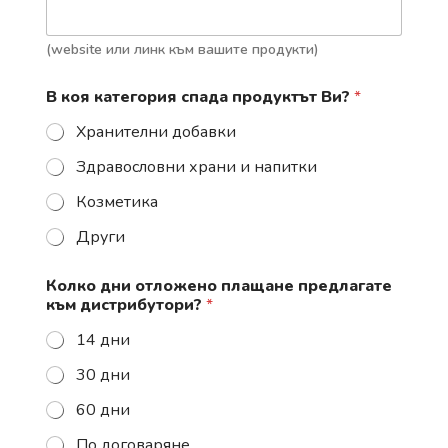
и
д
t
я
н
у
и
a
(website или линк към вашите продукти)
е
Б
t
б
р
В коя категория спада продуктът Ви?
*
с
а
e
а
н
Хранителни добавки
s
й
д
т
Здравословни храни и напитки
+
д
1
н
Козметика
и
Други
Колко дни отложено плащане предлагате
към дистрибутори?
*
14 дни
30 дни
60 дни
По договаряне