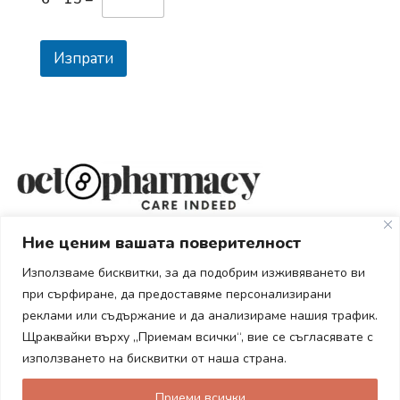
Изпрати
Вашата здравословна аптека
Ние ценим вашата поверителност
гр. Пловдив ул."Братя Шкорпил" 15
Използваме бисквитки, за да подобрим изживяването ви
Тел: 0876 714651
при сърфиране, да предоставяме персонализирани
Е-mail: sales@octopharmacy.com
реклами или съдържание и да анализираме нашия трафик.
Щраквайки върху „Приемам всички“, вие се съгласявате с
Услуги
използването на бисквитки от наша страна.
Информация
Приеми всички